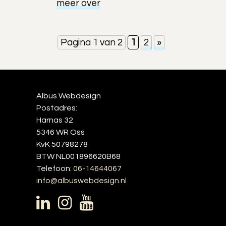
meer over
Pagina 1 van 2
1
2
»
Albus Webdesign
Postadres:
Harnas 32
5346 WR Oss
KvK 50798278
BTW NL001896620B68
Telefoon:
06-14644067
info@albuswebdesign.nl