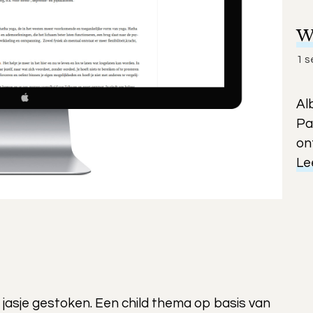
W
1 
Al
Pa
on
Le
 jasje gestoken. Een child thema op basis van