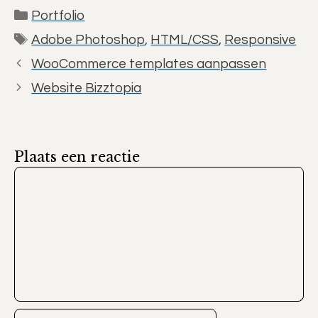
Categorieën
Portfolio
Tags
Adobe Photoshop
,
HTML/CSS
,
Responsive
WooCommerce templates aanpassen
Website Bizztopia
Plaats een reactie
Reactie
Naam