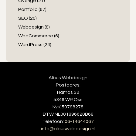
Overige
(21)
Portfolio
(67)
SEO
(20)
Webdesign
(8)
WooCommerce
(6)
WordPress
(24)
Albus Webdesign
Postadres:
Harnas 32
5346 WR Oss
KvK 50798278
BTW NL001896620B68
Telefoon:
06-14644067
info@albuswebdesign.nl