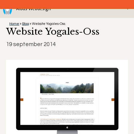
Ga
Menu
naar
de
Home
»
Blog
»
Website Yogales-Oss
inhoud
Website Yogales-Oss
19 september 2014