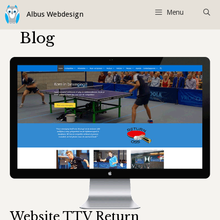
Ga
Menu
naar
de
Blog
inhoud
Website TTV Return