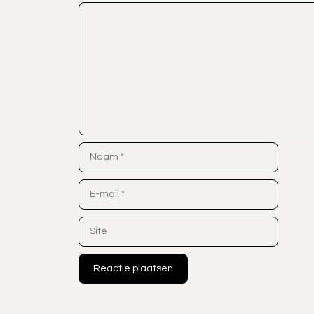
Reactie
Naam
E-
mail
Site