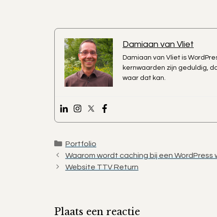
Damiaan van Vliet
Damiaan van Vliet is WordPress
kernwaarden zijn geduldig, do
waar dat kan.
Categorieën
Portfolio
Waarom wordt caching bij een WordPress 
Website TTV Return
Plaats een reactie