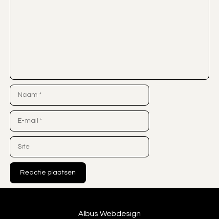
Naam
E-
mail
Site
Albus Webdesign