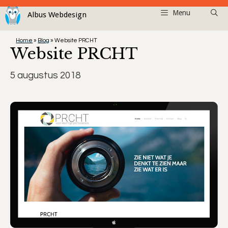
Ga
Menu
naar
de
Home
»
Blog
»
Website PRCHT
inhoud
Website PRCHT
5 augustus 2018