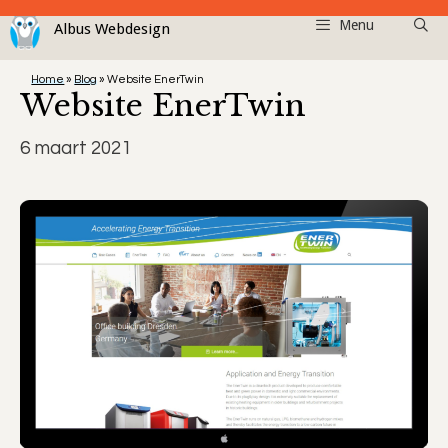
Ga
Menu
naar
de
Home
»
Blog
»
Website EnerTwin
inhoud
Website EnerTwin
6 maart 2021