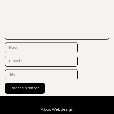
Naam
E-
mail
Site
Albus Webdesign