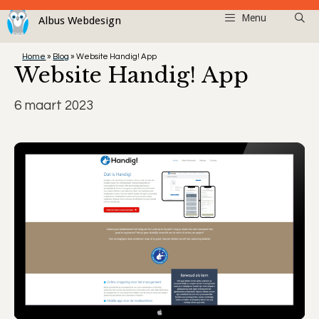
Ga
Menu
naar
de
Home
»
Blog
»
Website Handig! App
inhoud
Website Handig! App
6 maart 2023