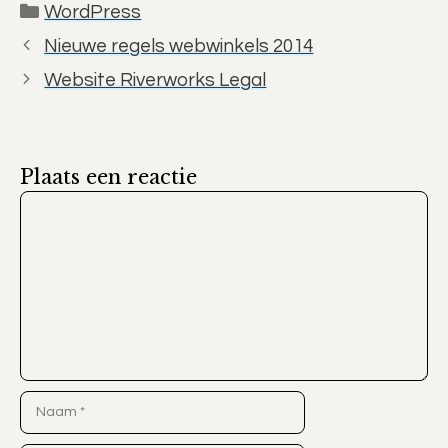
Categorieën
WordPress
Nieuwe regels webwinkels 2014
Website Riverworks Legal
Plaats een reactie
Reactie
Naam