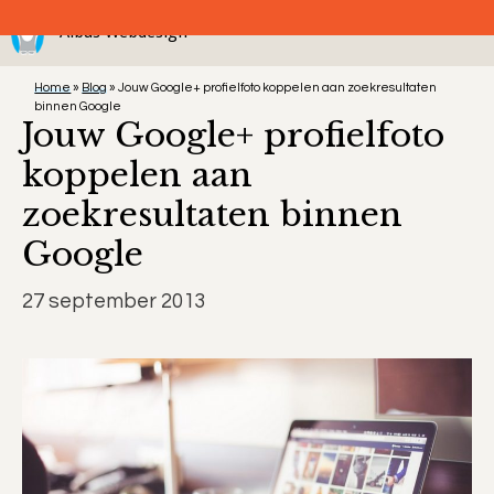
Ga
Menu
naar
de
Home
»
Blog
»
Jouw Google+ profielfoto koppelen aan zoekresultaten
inhoud
binnen Google
Jouw Google+ profielfoto
koppelen aan
zoekresultaten binnen
Google
27 september 2013