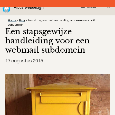
Ga
Menu
naar
de
Home
»
Blog
»
Een stapsgewijze handleiding voor een webmail
inhoud
subdomein
Een stapsgewijze
handleiding voor een
webmail subdomein
17 augustus 2015