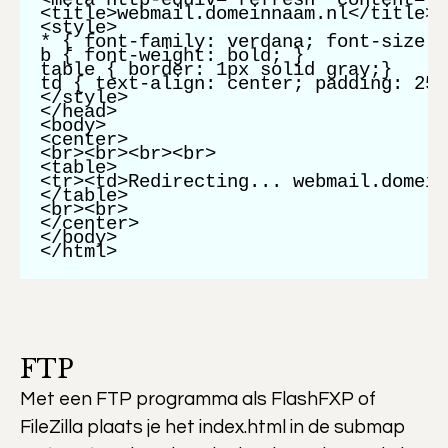
<meta http-equiv="refresh" content="0
<title>webmail.domeinnaam.nl</title>

<style>

* { font-family: verdana; font-size: 
b { font-weight: bold; }

table { border: 1px solid gray;}

td { text-align: center; padding: 25;}
</style>

</head>

<body>

<center>

<br><br><br><br>

<table>

<tr><td>Redirecting... webmail.domein
</table>

<br><br>

</center>

</body>

</html>
FTP
Met een FTP programma als FlashFXP of
FileZilla plaats je het index.html in de submap