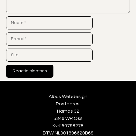
Naam
E-
mail
Site
Albus Webdesign
Postadres:
Harnas 32
5346 WR Oss
KvK 50798278
BTW NL001896620B68