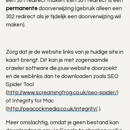
een 301 redirect maken. Een 301 redirect is een
permanente
doorverwijzing (gebruik alleen een
302 redirect als je tijdelijk een doorverwijzing wil
maken).
Zorg dat je de website links van je huidige site in
kaart brengt. Dit kan je met zogenaamde
crawler software die jouw website doorzoekt
en de weblinks dan te downloaden zoals SEO
Spider Tool
(
http://www.screamingfrog.co.uk/seo-spider/
)
of Integrity for Mac
(
http://peacockmedia.co.uk/integrity/
).
Meer omslachtig, omdat je geen bestand kan